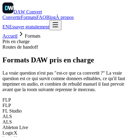
DAW
Convert
Convertir
Formats
FAQ
Blog
À propos
EN
Essayer gratuitement
Accueil
Formats
Pris en charge
Routes de handoff
Formats DAW
pris en charge
La vraie question n'est pas "est-ce que ca convertit ?" La vraie
question est ce qui survit comme donnees editables, ce qu'il faut
imprimer en audio, et combien de rebuild manuel il faut prevoir
avant que la room suivante reprenne le morceau.
FLP
FLP
FL Studio
ALS
ALS
Ableton Live
LogicX